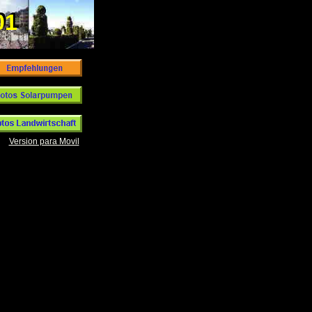
01
01
Version para Movil