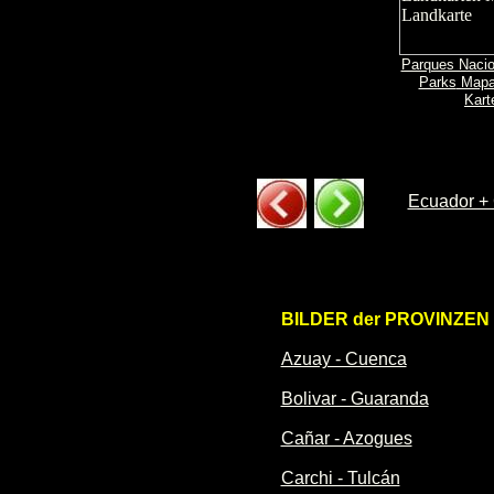
Parques Nacio
Parks
Map
Kart
Ecuador +
BILDER der PROVINZEN
Azuay - Cuenca
Bolivar - Guaranda
Cañar - Azogues
Carchi - Tulcán