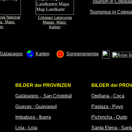
Tourism in Cotopax
Tourismus in Cotopa
nal National
Cotopaxi Latacunga
as Maps
Mapas Maps
en
Karten
 Galapagos
Karten
Sonnenenergie
BILDER der PROVINZEN
BILDER der PRO
Galápagos - San Cristobál
Orellana - Coca
Guayas - Guayaquil
Pastaza - Puyo
Imbabura - Ibarra
Pichincha - Quito
Loja - Loja
Santa Elena - Sant