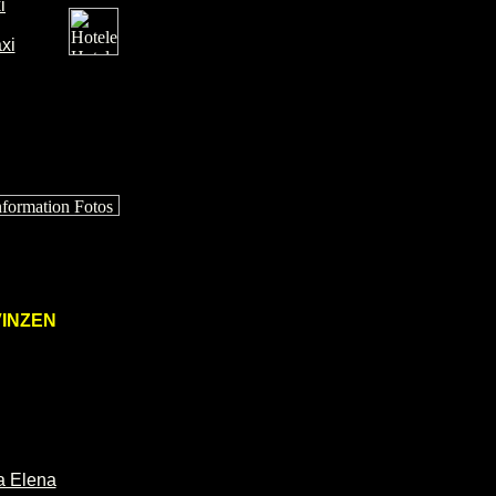
i
xi
VINZEN
a Elena