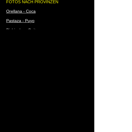
FOTOS NACH PROVINZEN
Orellana - Coca
Pastaza - Puyo
Pichincha - Quito
Santa Elena - Santa Elena
Santo Domingo de los Tsáchilas -
Santo Domingo
Sucumbíos - Lago Agrio - Nueva Loja
Tungurahua - Ambato
Zamora Chinchipe - Zamora