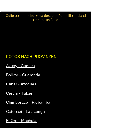
Quito por la noche: vista desde el Panecillo hacia el
Centro Histórico
FOTOS NACH PROVINZEN
Azuay - Cuenca
Bolivar - Guaranda
Cañar - Azogues
Carchi - Tulcán
Chimborazo - Riobamba
Cotopaxi - Latacunga
El Oro - Machala